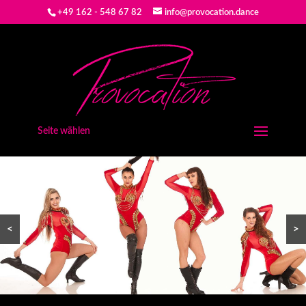
+49 162 - 548 67 82
info@provocation.dance
Seite wählen
<
>