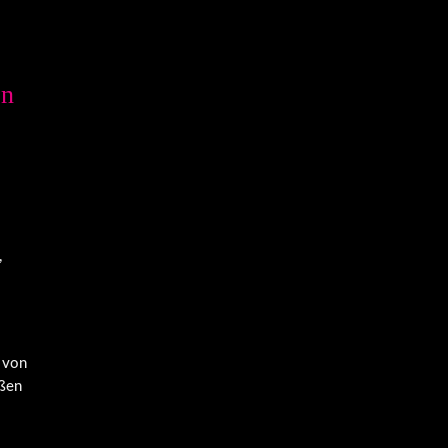
en
,
 von
eßen