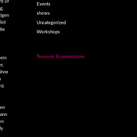
ht of
Events
g,
shows
tigen
eil
Uncategorized
die
Workshops
Neueste Kommentare
 ein
r,
Bühne
m
rd.
nen
Bann
en
dy