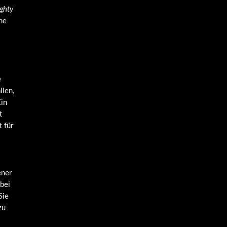
ghty
he
e
llen,
Ein
t
 für
ener
 bei
Sie
zu