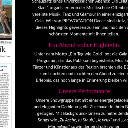
Schauplatz eines unvergesslichen Abends: Die „Nig
Stars“, organisiert von der Musikschule Offenbur
vereinte Musik, Tanz und Glamour in einer einzigar
Gala. Wir von PROVOCATION Dance sind stolz, T
dieses Highlights gewesen zu sein und möchten 
schönsten Momente mit Ihnen teilen.
Ein Abend voller Highlights
Unter dem Motto „Ein Tag wie Gold“ bot die Gala
Programm, das das Publikum begeisterte. Musike
Tänzer und Künstler aus der Region brachten die 
zum Leuchten und machten den Abend zu eine
Erlebnis, das noch lange in Erinnerung bleiben wi
Unsere Performance
Unsere Showgruppe hat mit einer energiegelade
und eleganten Darbietung die Zuschauer in ihren 
gezogen. Mit Background-Tänzen zu mitreißend
Songs wie
„Zu Asche, zu Staub,“
„Je veux“
und
„La
Marmelade“
sowie der eindrucksvollen