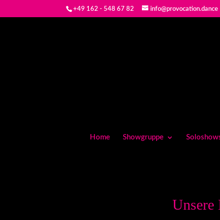
+49 162 - 548 67 82
info@provocation.dance
Home
Showgruppe
Soloshow
Unsere 