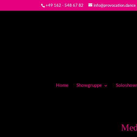
+49 162 - 548 67 82
info@provocation.dance
Home
Showgruppe
Soloshow
Med