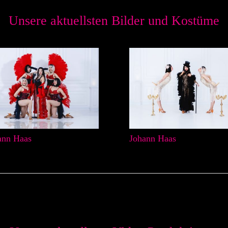
Unsere aktuellsten Bilder und Kostüme
ann Haas
Johann Haas