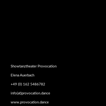
Daten werden ansonsten gelöscht, wenn wir Ihre
Anfrage bearbeitet haben oder der Zweck der
Speicherung entfallen ist. Sie können sich jederzeit
über die zu Ihrer Person gespeicherten Daten
informieren. Weitere Informationen zum Datenschutz
finden Sie auch in der Datenschutzerklärung dieser
Webseite.
Senden
Showtanztheater Provocation
Elena Auerbach
+49 (0) 162 5486782
info(at)provocation.dance
www.provocation.dance