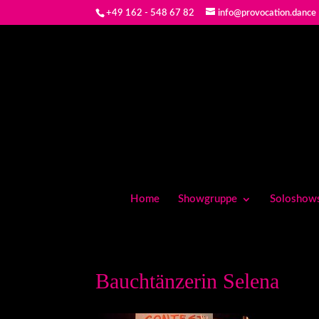
+49 162 - 548 67 82
info@provocation.dance
Home
Showgruppe
Soloshow
Bauchtänzerin Selena