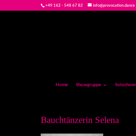
+49 162 - 548 67 82
info@provocation.dance
Home
Showgruppe
Soloshow
Bauchtänzerin Selena