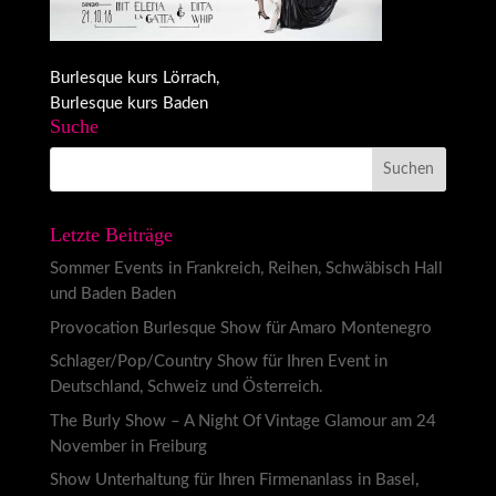
Burlesque kurs Lörrach,
Burlesque kurs Baden
Suche
Letzte Beiträge
Sommer Events in Frankreich, Reihen, Schwäbisch Hall
und Baden Baden
Provocation Burlesque Show für Amaro Montenegro
Schlager/Pop/Country Show für Ihren Event in
Deutschland, Schweiz und Österreich.
The Burly Show – A Night Of Vintage Glamour am 24
November in Freiburg
Show Unterhaltung für Ihren Firmenanlass in Basel,