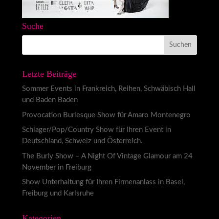
Suche
Letzte Beiträge
Sommer Events in Frankreich, Reihen, Schwäbisch Hall
und Baden Baden
Provocation Burlesque Show für Amaro Montenegro
Schlager/Pop/Country Show für Ihren Event in
Deutschland, Schweiz und Österreich.
The Burly Show – A Night Of Vintage Glamour am 24
November in Freiburg
Show Unterhaltung für Ihren Firmenanlass in Basel,
Freiburg und Karlsruhe
Kategorien