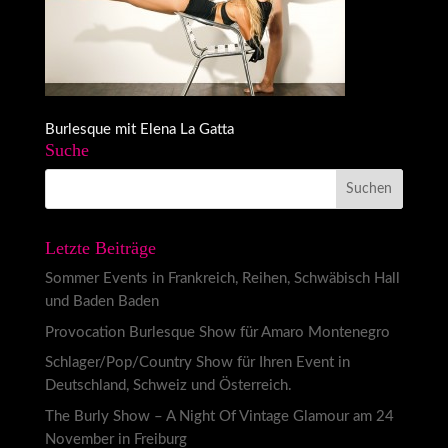
Burlesque mit Elena La Gatta
Suche
Letzte Beiträge
Sommer Events in Frankreich, Reihen, Schwäbisch Hall
und Baden Baden
Provocation Burlesque Show für Amaro Montenegro
Schlager/Pop/Country Show für Ihren Event in
Deutschland, Schweiz und Österreich.
The Burly Show – A Night Of Vintage Glamour am 24
November in Freiburg