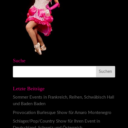
Suche
Letzte Beiträge
Sommer Events in Frankreich, Reihen, Schwäbisch Hall
und Baden Baden
Provocation Burlesque Show für Amaro Montenegro
Schlager/Pop/Country Show für Ihren Event in
Deutschland, Schweiz und Österreich.