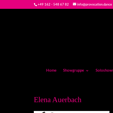
+49 162 - 548 67 82
info@provocation.dance
Home
Showgruppe
Soloshow
Elena Auerbach