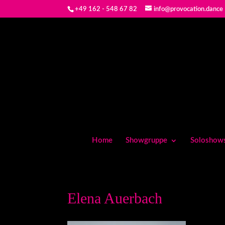
+49 162 - 548 67 82
info@provocation.dance
Home
Showgruppe
Soloshow
Elena Auerbach