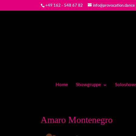
+49 162 - 548 67 82
info@provocation.dance
Home
Showgruppe
Soloshow
Amaro Montenegro