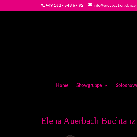
+49 162 - 548 67 82
info@provocation.dance
Home
Showgruppe
Soloshow
Elena Auerbach Buchtanz