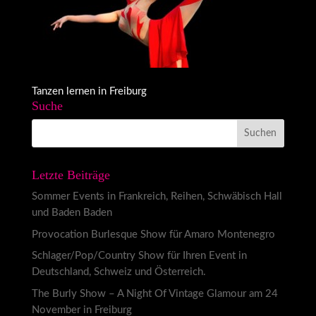
Tanzen lernen in Freiburg
Suche
Letzte Beiträge
Sommer Events in Frankreich, Reihen, Schwäbisch Hall
und Baden Baden
Provocation Burlesque Show für Amaro Montenegro
Schlager/Pop/Country Show für Ihren Event in
Deutschland, Schweiz und Österreich.
The Burly Show – A Night Of Vintage Glamour am 24
November in Freiburg