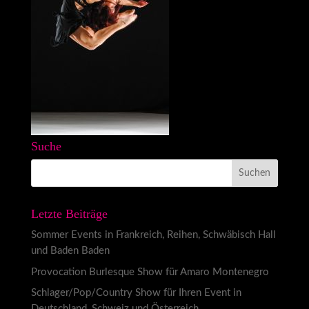
Suche
Letzte Beiträge
Sommer Events in Frankreich, Reihen, Schwäbisch Hall
und Baden Baden
Provocation Burlesque Show für Amaro Montenegro
Schlager/Pop/Country Show für Ihren Event in
Deutschland, Schweiz und Österreich.