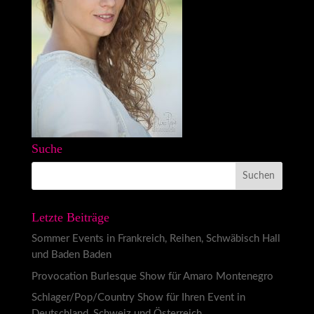
Suche
Letzte Beiträge
Sommer Events in Frankreich, Reihen, Schwäbisch Hall
und Baden Baden
Provocation Burlesque Show für Amaro Montenegro
Schlager/Pop/Country Show für Ihren Event in
Deutschland, Schweiz und Österreich.