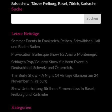
Salsa show, Tänzer Freiburg, Basel, Zürich, Karlsruhe
Suche
Letzte Beiträge
Sommer Events in Frankreich, Reihen, Schwäbisch Hall
und Baden Baden
Provocation Burlesque Show für Amaro Montenegro
Schlager/Pop/Country Show für Ihren Event in
Deutschland, Schweiz und Österreich.
The Burly Show – A Night Of Vintage Glamour am 24
November in Freiburg
Show Unterhaltung für Ihren Firmenanlass in Basel,
Freiburg und Karlsruhe
Kategorien