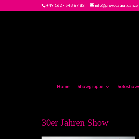
+49 162 - 548 67 82
info@provocation.dance
Home
Showgruppe
Soloshow
30er Jahren Show