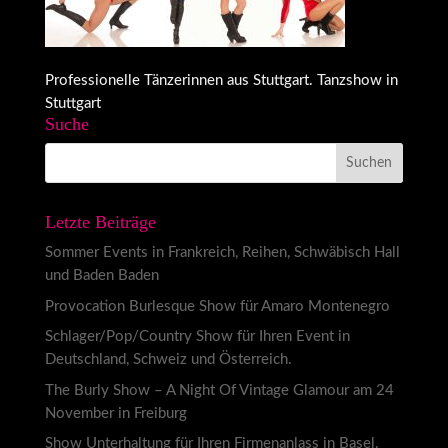
Professionelle Tänzerinnen aus Stuttgart. Tanzshow in
Stuttgart
Suche
Letzte Beiträge
Sommer Events in Frankreich, Reihen, Schwäbisch Hall
und Baden Baden
Provocation Burlesque Show für Amaro Montenegro
Schlager/Pop/Country Show für Ihren Event in
Deutschland, Schweiz und Österreich.
The Burly Show – A Night Of Vintage Glamour am 24
November in Freiburg
Show Unterhaltung für Ihren Firmenanlass in Basel,