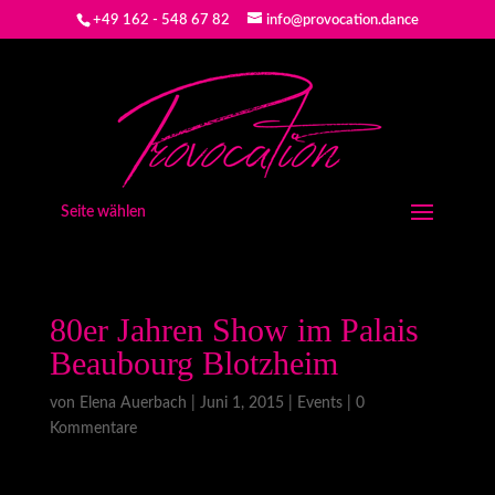
+49 162 - 548 67 82
info@provocation.dance
Seite wählen
80er Jahren Show im Palais
Beaubourg Blotzheim
von
Elena Auerbach
|
Juni 1, 2015
|
Events
|
0
Kommentare