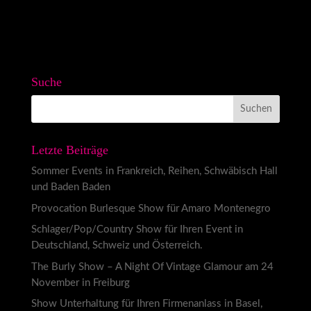
Suche
Letzte Beiträge
Sommer Events in Frankreich, Reihen, Schwäbisch Hall
und Baden Baden
Provocation Burlesque Show für Amaro Montenegro
Schlager/Pop/Country Show für Ihren Event in
Deutschland, Schweiz und Österreich.
The Burly Show – A Night Of Vintage Glamour am 24
November in Freiburg
Show Unterhaltung für Ihren Firmenanlass in Basel,