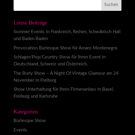
Letzte Beiträge
Sommer Events in Frankreich, Reihen, Schwäbisch Hall
und Baden Baden
Provocation Burlesque Show für Amaro Montenegro
Schlager/Pop/Country Show für Ihren Event in
Deutschland, Schweiz und Österreich.
The Burly Show – A Night Of Vintage Glamour am 24
November in Freiburg
Show Unterhaltung für Ihren Firmenanlass in Basel,
Freiburg und Karlsruhe
Kategorien
Burlesque Show
Events