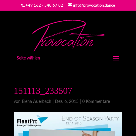
+49 162 - 548 67 82
info@provocation.dance
Seite wählen
151113_233507
von
Elena Auerbach
|
Dez. 6, 2015
|
0 Kommentare