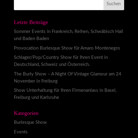
Letzte Beiträge
Sommer Events in Frankreich, Reihen, Schwäbisch Hall
und Baden Baden
Provocation Burlesque Show für Amaro Montenegro
Schlager/Pop/Country Show für Ihren Event in
Deutschland, Schweiz und Österreich.
The Burly Show – A Night Of Vintage Glamour am 24
November in Freiburg
Show Unterhaltung für Ihren Firmenanlass in Basel,
Freiburg und Karlsruhe
Kategorien
Burlesque Show
Events