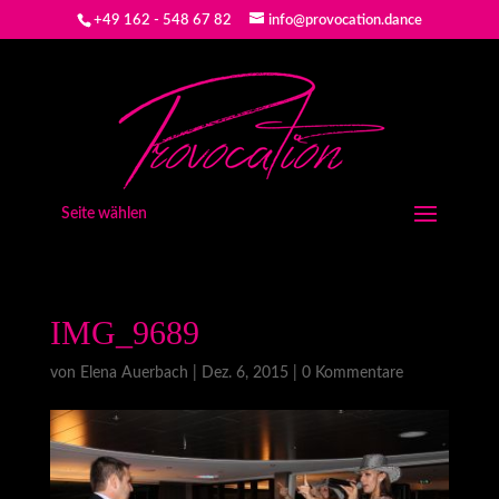
+49 162 - 548 67 82
info@provocation.dance
Seite wählen
IMG_9689
von
Elena Auerbach
|
Dez. 6, 2015
|
0 Kommentare