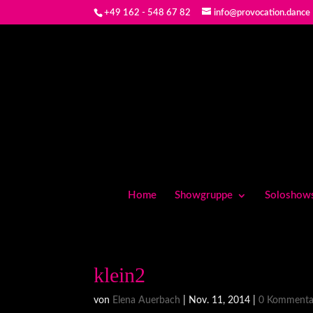
+49 162 - 548 67 82
info@provocation.dance
Home
Showgruppe
Soloshow
klein2
von
Elena Auerbach
|
Nov. 11, 2014
|
0 Kommenta