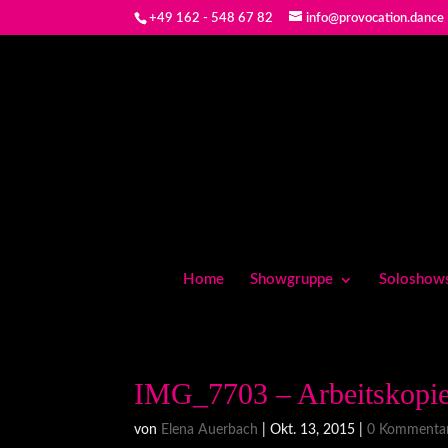
+49 162 - 548 67 82
info@provocation.dance
Home
Showgruppe
Soloshow
IMG_7703 – Arbeitskopie
von
Elena Auerbach
|
Okt. 13, 2015
|
0 Kommenta