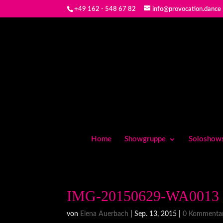
+49 162 - 548 67 82
info@provocation.dance
Home
Showgruppe
Soloshow
IMG-20150629-WA0013
von
Elena Auerbach
|
Sep. 13, 2015
|
0 Kommenta