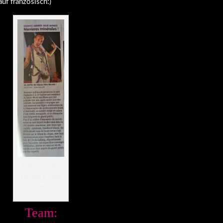
auf französisch:)
Fashion Show
Mineral & Gem
2016
Team: