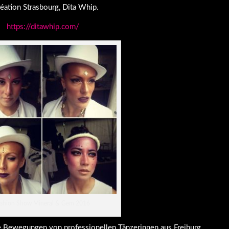
éation Strasbourg, Dita Whip.
https://ditawhip.com/
ashion Show Mineral & Gem 2016
 Bewegungen von professionellen Tänzerinnen aus Freiburg