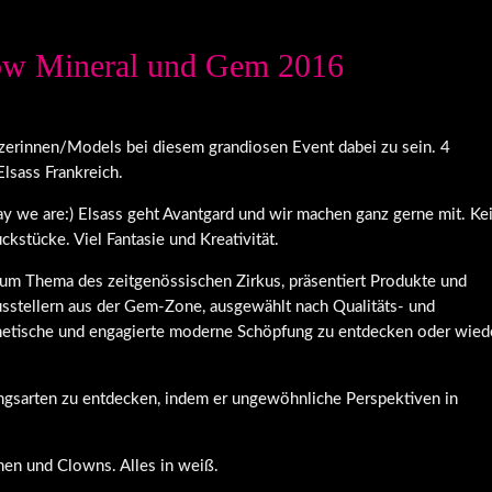
ow Mineral und Gem 2016
nzerinnen/Models bei diesem grandiosen Event dabei zu sein. 4
lsass Frankreich.
ay we are:) Elsass geht Avantgard und wir machen ganz gerne mit. Ke
kstücke. Viel Fantasie und Kreativität.
zum Thema des zeitgenössischen Zirkus, präsentiert Produkte und
sstellern aus der Gem-Zone, ausgewählt nach Qualitäts- und
ästhetische und engagierte moderne Schöpfung zu entdecken oder wied
gsarten zu entdecken, indem er ungewöhnliche Perspektiven in
en und Clowns. Alles in weiß.