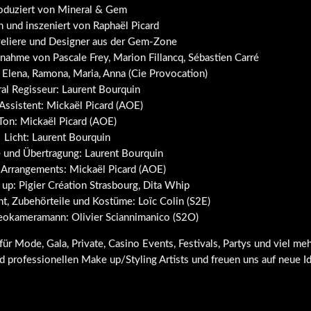
oduziert von Mineral & Gem
 und inszeniert von Raphaël Picard
eliere und Designer aus der Gem-Zone
nahme von Pascale Frey, Marion Fillancq, Sébastien Carré
 Elena, Ramona, Maria, Anna (Cie Provocation)
al Regisseur: Laurent Bourquin
Assistent: Mickaël Picard (AOE)
Ton: Mickaël Picard (AOE)
Licht: Laurent Bourquin
 und Übertragung: Laurent Bourquin
 Arrangements: Mickaël Picard (AOE)
up: Pigier Création Strasbourg, Dita Whip
nt, Zubehörteile und Kostüme: Loïc Colin (S2E)
eokameramann: Olivier Sciannimanico (S2O)
Mode, Gala, Private, Casino Events, Festivals, Partys und viel meh
d professionellen Make up/Styling Artists und freuen uns auf neue I