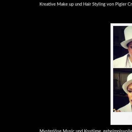
Kreative Make up und Hair Styling von Pigier Cr
F
Mysteriöse Music und Kostüme, geheimnisvolle