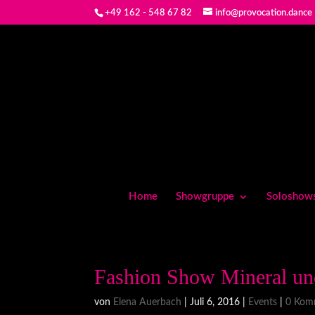
+49 162 - 548 67 82
info@provocation.dance
Home
Showgruppe
Soloshow
Fashion Show Mineral u
von
Elena Auerbach
|
Juli 6, 2016
|
Events
|
0 Kom