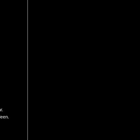
r.
deen.