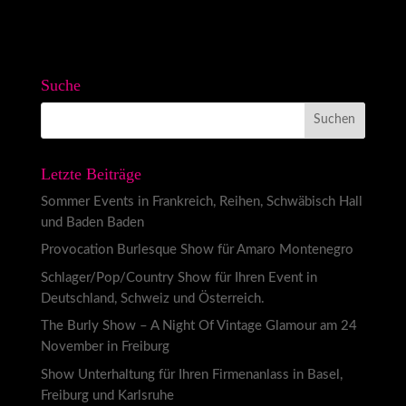
Suche
Letzte Beiträge
Sommer Events in Frankreich, Reihen, Schwäbisch Hall
und Baden Baden
Provocation Burlesque Show für Amaro Montenegro
Schlager/Pop/Country Show für Ihren Event in
Deutschland, Schweiz und Österreich.
The Burly Show – A Night Of Vintage Glamour am 24
November in Freiburg
Show Unterhaltung für Ihren Firmenanlass in Basel,
Freiburg und Karlsruhe