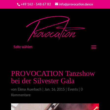
+49 162 - 548 67 82
info@provocation.dance
Seite wählen
PROVOCATION Tanzshow
bei der Silvester Gala
von
Elena Auerbach
|
Jan. 16, 2015
|
Events
|
0
Kommentare