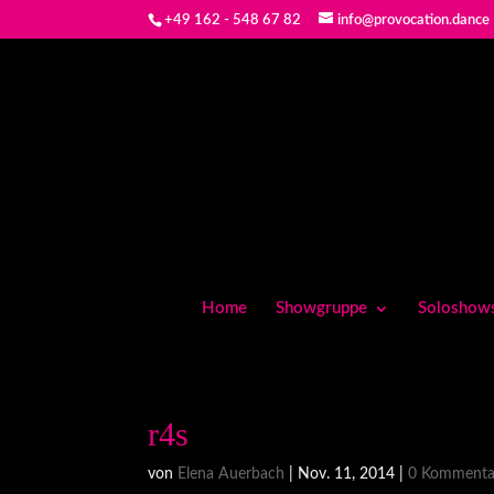
+49 162 - 548 67 82
info@provocation.dance
Home
Showgruppe
Soloshow
r4s
von
Elena Auerbach
|
Nov. 11, 2014
|
0 Kommenta