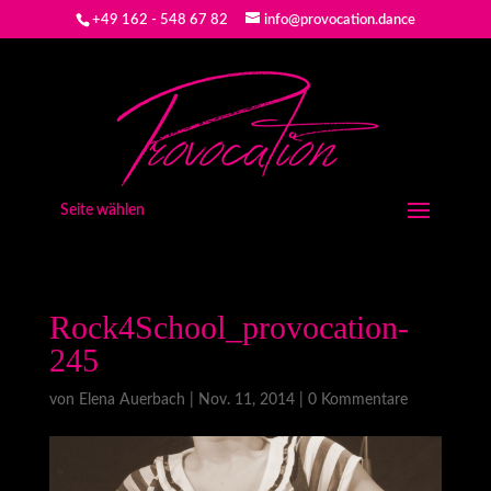
+49 162 - 548 67 82
info@provocation.dance
Seite wählen
Rock4School_provocation-
245
von
Elena Auerbach
|
Nov. 11, 2014
|
0 Kommentare