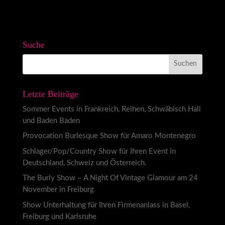
Suche
Letzte Beiträge
Sommer Events in Frankreich, Reihen, Schwäbisch Hall
und Baden Baden
Provocation Burlesque Show für Amaro Montenegro
Schlager/Pop/Country Show für Ihren Event in
Deutschland, Schweiz und Österreich.
The Burly Show – A Night Of Vintage Glamour am 24
November in Freiburg
Show Unterhaltung für Ihren Firmenanlass in Basel,
Freiburg und Karlsruhe