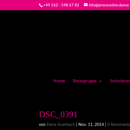
+49 162 - 548 67 82
info@provocation.dance
Home
Showgruppe
Soloshow
DSC_0391
von
Elena Auerbach
|
Nov. 11, 2014
|
0 Kommenta