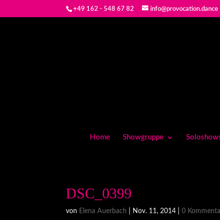
+49 162 - 548 67 82
info@provocation.dance
Home
Showgruppe
Soloshow
DSC_0399
von
Elena Auerbach
|
Nov. 11, 2014
|
0 Kommenta