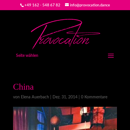
+49 162 - 548 67 82
info@provocation.dance
Seite wählen
China
von
Elena Auerbach
|
Dez. 31, 2014
|
0 Kommentare