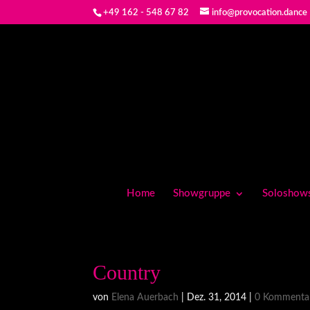
+49 162 - 548 67 82
info@provocation.dance
Home
Showgruppe
Soloshow
Country
von
Elena Auerbach
|
Dez. 31, 2014
|
0 Kommenta