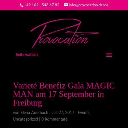
+49 162 - 548 67 82
info@provocation.dance
Seite wählen
Varieté Benefiz Gala MAGIC
MAN am 17 September in
Freiburg
von
Elena Auerbach
|
Juli 27, 2017
|
Events
,
Uncategorized
|
0 Kommentare