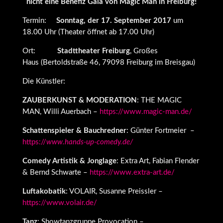
nicht eine Benefiz Gala von Magic Man in Freiburg!
Termin:
Sonntag, der 17. September 2017
um
18.00 Uhr (Theater öffnet ab 17.00 Uhr)
Ort:
Stadttheater Freiburg
, Großes
Haus
(Bertoldstraße 46, 79098 Freiburg im Breisgau)
Die Künstler:
ZAUBERKUNST & MODERATION
: THE MAGIC
MAN, Willi Auerbach –
https://www.magic-man.de/
Schattenspieler & Bauchredner
: Günter Fortmeier –
https://
www.hands-up-comedy.de/
Comedy Artistik & Jonglage
: Extra Art, Fabian Flender
& Bernd Schwarte –
https://www.extra-art.de/
Luftakobatik
: VOLAIR, Susanne Preissler –
https://www.volair.de/
Tanz
: Showtanzgruppe Provocation –