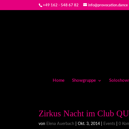
+49 162 - 548 67 82
info@provocation.dance
Home
Showgruppe
Soloshow
Zirkus Nacht im Club QU
von
Elena Auerbach
|
Okt. 3, 2014
|
Events
|
0 Ko