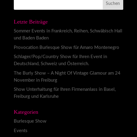
Letzte Beiträge
Sommer Events in Frankreich, Reihen, Schwäbisch Hall
und Baden Baden
Provocation Burlesque Show für Amaro Montenegro
Schlager/Pop/Country Show für Ihren Event in
Deutschland, Schweiz und Österreich.
The Burly Show – A Night Of Vintage Glamour am 24
November in Freiburg
Show Unterhaltung für Ihren Firmenanlass in Basel,
Freiburg und Karlsruhe
Kategorien
Burlesque Show
Events